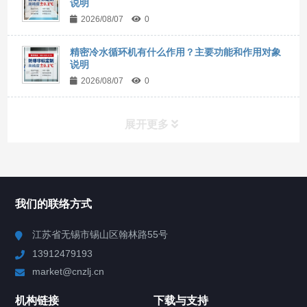
说明
2026/08/07
0
精密冷水循环机有什么作用？主要功能和作用对象
说明
2026/08/07
0
展开更多
所有分类
NAV
我们的联络方式
Chiller高精度冷热循环器
江苏省无锡市锡山区翰林路55号
13912479193
Chiller高精度制冷循环器
market@cnzlj.cn
制冷加热动态控温系统
机构链接
下载与支持