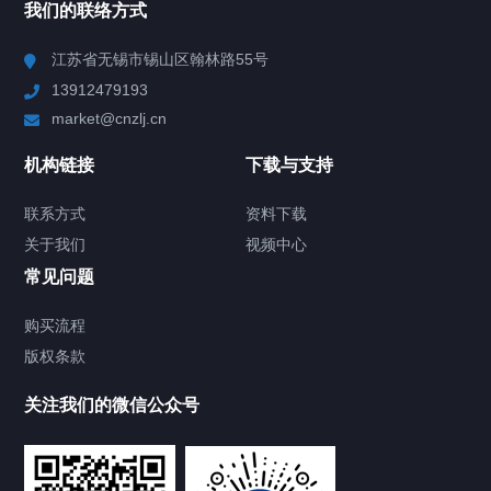
我们的联络方式
Chiller高精度冷热循环器
江苏省无锡市锡山区翰林路55号
13912479193
Chiller高精度制冷循环器
market@cnzlj.cn
制冷加热动态控温系统
机构链接
下载与支持
TCU温度控制单元
联系方式
资料下载
关于我们
视频中心
Chiller温度|流量|压力控制系统
常见问题
Chiller气体控温系统
购买流程
版权条款
Chiller直冷控温机组
关注我们的微信公众号
Heating Circulator加热循环器
Chamber试验箱