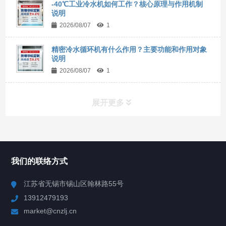
-40℃工业冷水机如何工作？核心原理与作用机制
说明
2026/08/07
1
精密冷水循环机有什么作用？主要功能和作用对象
说明
2026/08/07
1
展开更多
所有分类
NAV
我们的联络方式
Chiller高精度冷热循环器
江苏省无锡市锡山区翰林路55号
13912479193
Chiller高精度制冷循环器
market@cnzlj.cn
制冷加热动态控温系统