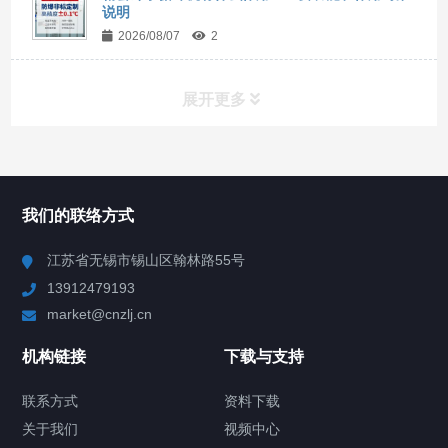
说明
2026/08/07
2
展开更多
所有分类
NAV
我们的联络方式
Chiller高精度冷热循环器
江苏省无锡市锡山区翰林路55号
13912479193
Chiller高精度制冷循环器
market@cnzlj.cn
制冷加热动态控温系统
机构链接
下载与支持
TCU温度控制单元
联系方式
资料下载
关于我们
视频中心
Chiller温度|流量|压力控制系统