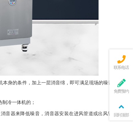
联系电话
机本身的条件，加上一层消音绵，即可满足现场的噪音要求，
免费预约
热制冷一体机的；
装消音器来降低噪音，消音器安装在进风管道或出风管道的末
回到顶部