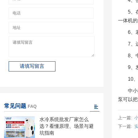
4、
5、
一体机的
6、
7、
8、
9、
10
中小
泵可以把
常见问题
FAQ
上一篇:
水冷系统批发厂家怎么
选？看懂原理、场景与避
下一篇:
坑指南