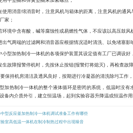
使用平垫圈和弹簧垫圈来加紧螺丝；
在使用消音绵消音时，注意风机与箱体的距离，注意风机的通风
厂家；
若环境中含有酸，碱等腐蚀性或易燃性气体，不应该以高压鼓风
进出气两端的过滤网和消音器应根据情况适时清洗、以免堵塞影
中小型加热制冷一体机的各项保护装置其设定值有工厂已调设好
发生故障报警停机时，先按休止按钮(报警灯将熄灭)，再检查故
、要保持机房清洁及透风良好，按期进行冷凝器的清洗除圬工作
型加热制冷一体机的整个液体循环是密闭的系统，低温时没有
设备内介质外引，建立恒温场，起到实验容器升降温或恒温作用
小中型反应釜加热制冷一体机调试准备工作有哪些
实验室高低温一体机在制冷制热过程中出现噪音