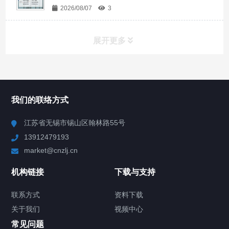
2026/08/07
3
展开更多
所有分类
NAV
我们的联络方式
Chiller高精度冷热循环器
江苏省无锡市锡山区翰林路55号
13912479193
Chiller高精度制冷循环器
market@cnzlj.cn
制冷加热动态控温系统
机构链接
下载与支持
TCU温度控制单元
联系方式
资料下载
关于我们
视频中心
Chiller温度|流量|压力控制系统
常见问题