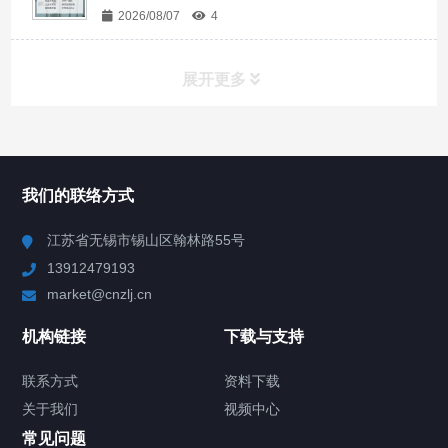
2026/08/07
4
展开更多
所有分类
NAV
我们的联络方式
Chiller高精度冷热循环器
江苏省无锡市锡山区翰林路55号
13912479193
Chiller高精度制冷循环器
market@cnzlj.cn
制冷加热动态控温系统
机构链接
下载与支持
TCU温度控制单元
联系方式
资料下载
关于我们
视频中心
Chiller温度|流量|压力控制系统
常见问题