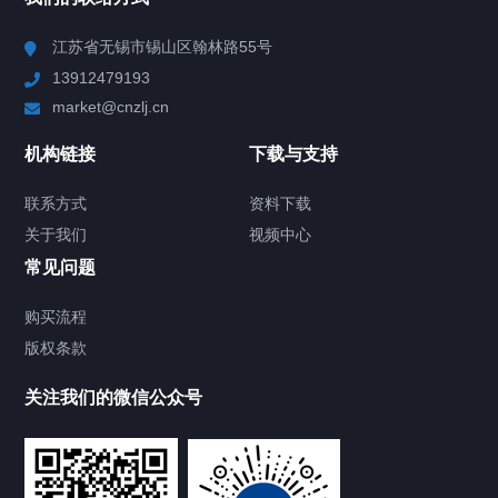
Chiller高精度冷热循环器
江苏省无锡市锡山区翰林路55号
13912479193
Chiller高精度制冷循环器
market@cnzlj.cn
制冷加热动态控温系统
机构链接
下载与支持
TCU温度控制单元
联系方式
资料下载
关于我们
视频中心
Chiller温度|流量|压力控制系统
常见问题
Chiller气体控温系统
购买流程
版权条款
Chiller直冷控温机组
关注我们的微信公众号
Heating Circulator加热循环器
Chamber试验箱