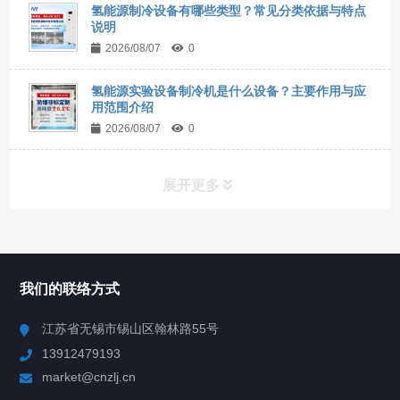
氢能源制冷设备有哪些类型？常见分类依据与特点
说明
2026/08/07
0
氢能源实验设备制冷机是什么设备？主要作用与应
用范围介绍
2026/08/07
0
展开更多
所有分类
NAV
我们的联络方式
Chiller高精度冷热循环器
江苏省无锡市锡山区翰林路55号
13912479193
Chiller高精度制冷循环器
market@cnzlj.cn