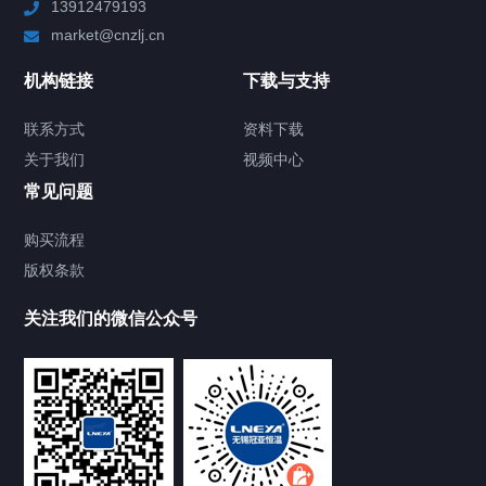
13912479193
Chiller高精度制冷循环器
market@cnzlj.cn
制冷加热动态控温系统
机构链接
下载与支持
TCU温度控制单元
联系方式
资料下载
关于我们
视频中心
Chiller温度|流量|压力控制系统
常见问题
Chiller气体控温系统
购买流程
版权条款
Chiller直冷控温机组
关注我们的微信公众号
Heating Circulator加热循环器
Chamber试验箱
FREEZER低温箱