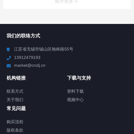
展开更多
所有分类
NAV
我们的联络方式
Chiller高精度冷热循环器
江苏省无锡市锡山区翰林路55号
13912479193
Chiller高精度制冷循环器
market@cnzlj.cn
制冷加热动态控温系统
机构链接
下载与支持
TCU温度控制单元
联系方式
资料下载
关于我们
视频中心
Chiller温度|流量|压力控制系统
常见问题
Chiller气体控温系统
购买流程
版权条款