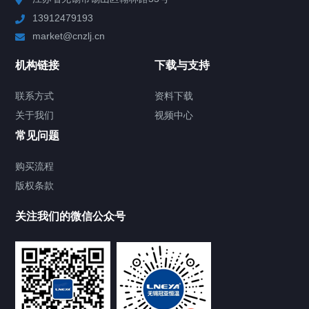
13912479193
Chiller高精度制冷循环器
market@cnzlj.cn
制冷加热动态控温系统
机构链接
下载与支持
TCU温度控制单元
联系方式
资料下载
关于我们
视频中心
Chiller温度|流量|压力控制系统
常见问题
Chiller气体控温系统
购买流程
版权条款
Chiller直冷控温机组
关注我们的微信公众号
Heating Circulator加热循环器
Chamber试验箱
FREEZER低温箱