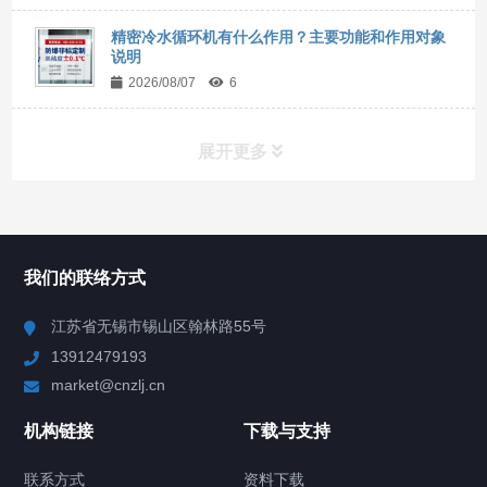
精密冷水循环机有什么作用？主要功能和作用对象
说明
2026/08/07
6
展开更多
所有分类
NAV
我们的联络方式
Chiller高精度冷热循环器
江苏省无锡市锡山区翰林路55号
13912479193
Chiller高精度制冷循环器
market@cnzlj.cn
制冷加热动态控温系统
机构链接
下载与支持
TCU温度控制单元
联系方式
资料下载