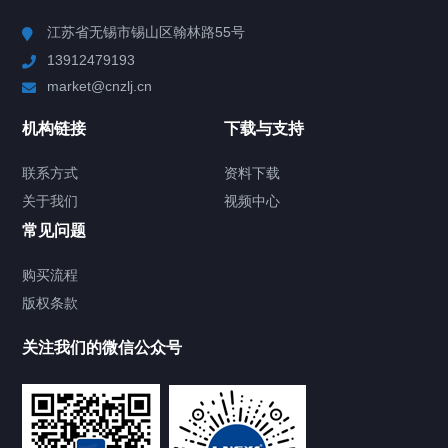
Chiller高精度冷热循环器
江苏省无锡市锡山区翰林路55号
13912479193
Chiller高精度制冷循环器
market@cnzlj.cn
制冷加热动态控温系统
机构链接
下载与支持
TCU温度控制单元
联系方式
资料下载
关于我们
视频中心
Chiller温度|流量|压力控制系统
常见问题
Chiller气体控温系统
购买流程
版权条款
Chiller直冷控温机组
关注我们的微信公众号
Heating Circulator加热循环器
Chamber试验箱