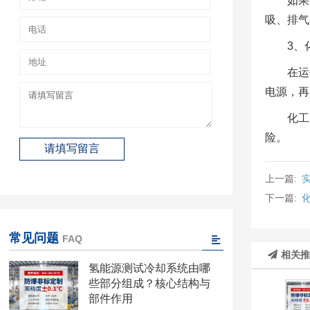
如果
吸、排气
3、
在运
电源，再
化工
险。
上一篇:
下一篇:
常见问题
FAQ
相关
氢能源测试冷却系统由哪
些部分组成？核心结构与
部件作用