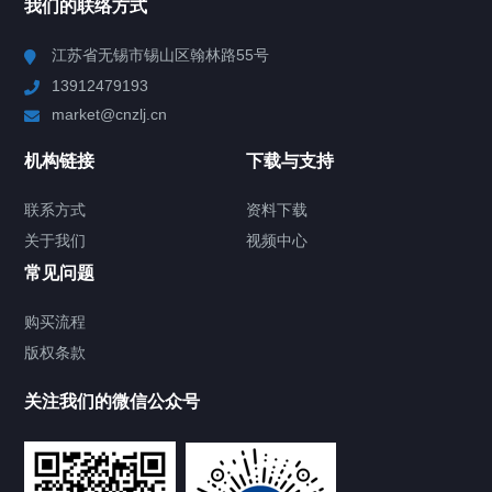
我们的联络方式
Chiller高精度冷热循环器
江苏省无锡市锡山区翰林路55号
13912479193
Chiller高精度制冷循环器
market@cnzlj.cn
制冷加热动态控温系统
机构链接
下载与支持
TCU温度控制单元
联系方式
资料下载
关于我们
视频中心
Chiller温度|流量|压力控制系统
常见问题
Chiller气体控温系统
购买流程
版权条款
Chiller直冷控温机组
关注我们的微信公众号
Heating Circulator加热循环器
Chamber试验箱