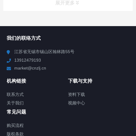
展开更多
所有分类
NAV
我们的联络方式
Chiller高精度冷热循环器
江苏省无锡市锡山区翰林路55号
13912479193
Chiller高精度制冷循环器
market@cnzlj.cn
制冷加热动态控温系统
机构链接
下载与支持
TCU温度控制单元
联系方式
资料下载
关于我们
视频中心
Chiller温度|流量|压力控制系统
常见问题
Chiller气体控温系统
购买流程
版权条款