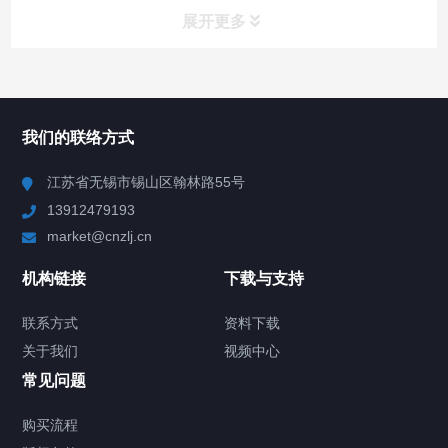
展开更多
所有分类
NAV
我们的联络方式
Chiller高精度冷热循环器
江苏省无锡市锡山区翰林路55号
13912479193
Chiller高精度制冷循环器
market@cnzlj.cn
制冷加热动态控温系统
机构链接
下载与支持
TCU温度控制单元
联系方式
资料下载
关于我们
视频中心
Chiller温度|流量|压力控制系统
常见问题
Chiller气体控温系统
购买流程