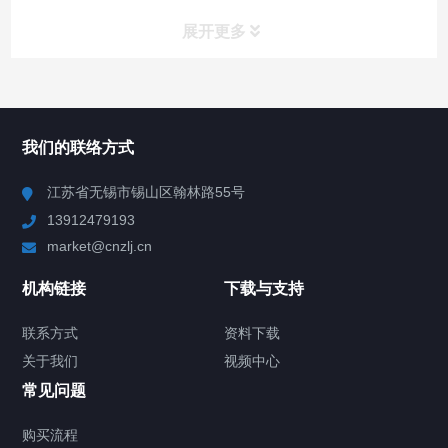
展开更多
所有分类
NAV
我们的联络方式
Chiller高精度冷热循环器
江苏省无锡市锡山区翰林路55号
13912479193
Chiller高精度制冷循环器
market@cnzlj.cn
制冷加热动态控温系统
机构链接
下载与支持
TCU温度控制单元
联系方式
资料下载
关于我们
视频中心
Chiller温度|流量|压力控制系统
常见问题
Chiller气体控温系统
购买流程