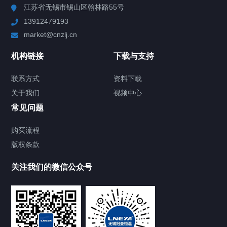
江苏省无锡市锡山区翰林路55号
13912479193
Chiller高精度制冷循环器
market@cnzlj.cn
制冷加热动态控温系统
机构链接
下载与支持
TCU温度控制单元
联系方式
资料下载
关于我们
视频中心
Chiller温度|流量|压力控制系统
常见问题
Chiller气体控温系统
购买流程
版权条款
Chiller直冷控温机组
关注我们的微信公众号
Heating Circulator加热循环器
Chamber试验箱