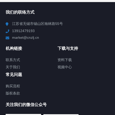
所有分类
NAV
我们的联络方式
Chiller高精度冷热循环器
江苏省无锡市锡山区翰林路55号
13912479193
Chiller高精度制冷循环器
market@cnzlj.cn
制冷加热动态控温系统
机构链接
下载与支持
TCU温度控制单元
联系方式
资料下载
关于我们
视频中心
Chiller温度|流量|压力控制系统
常见问题
Chiller气体控温系统
购买流程
版权条款
Chiller直冷控温机组
关注我们的微信公众号
Heating Circulator加热循环器