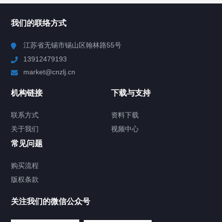
所有分类
NAV
我们的联络方式
Chiller高精度冷热循环器
江苏省无锡市锡山区翰林路55号
13912479193
Chiller高精度制冷循环器
market@cnzlj.cn
制冷加热动态控温系统
机构链接
下载与支持
TCU温度控制单元
联系方式
资料下载
关于我们
视频中心
Chiller温度|流量|压力控制系统
常见问题
Chiller气体控温系统
购买流程
版权条款
Chiller直冷控温机组
关注我们的微信公众号
Heating Circulator加热循环器