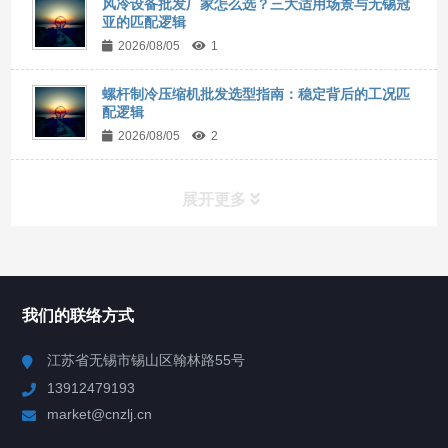
风冷设备批发厂家怎么选？三大适用场景与无锡冠
亚的匹配逻辑
2026/08/05
1
螺杆制冷压缩机批发选型指南：稳定背后的工况匹
配逻辑
2026/08/05
2
展开更多
所有分类
NAV
我们的联络方式
Chiller高精度冷热循环器
江苏省无锡市锡山区翰林路55号
13912479193
Chiller高精度制冷循环器
market@cnzlj.cn
制冷加热动态控温系统