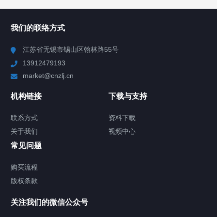
所有分类
NAV
我们的联络方式
Chiller高精度冷热循环器
江苏省无锡市锡山区翰林路55号
13912479193
Chiller高精度制冷循环器
market@cnzlj.cn
制冷加热动态控温系统
机构链接
下载与支持
TCU温度控制单元
联系方式
资料下载
关于我们
视频中心
Chiller温度|流量|压力控制系统
常见问题
Chiller气体控温系统
购买流程
版权条款
Chiller直冷控温机组
关注我们的微信公众号
Heating Circulator加热循环器