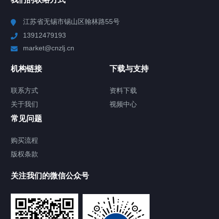
Chiller高精度冷热循环器
江苏省无锡市锡山区翰林路55号
13912479193
Chiller高精度制冷循环器
market@cnzlj.cn
制冷加热动态控温系统
机构链接
下载与支持
TCU温度控制单元
联系方式
资料下载
关于我们
视频中心
Chiller温度|流量|压力控制系统
常见问题
Chiller气体控温系统
购买流程
版权条款
Chiller直冷控温机组
关注我们的微信公众号
Heating Circulator加热循环器
Chamber试验箱