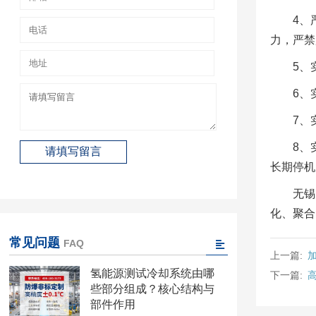
4、
力，严禁
5、
6、
7、
8、
长期停机
无锡
化、聚合
常见问题
FAQ
上一篇:
氢能源测试冷却系统由哪
下一篇:
些部分组成？核心结构与
部件作用