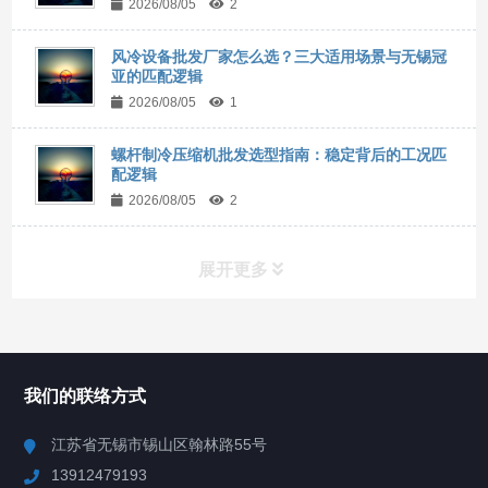
2026/08/05
2
风冷设备批发厂家怎么选？三大适用场景与无锡冠
亚的匹配逻辑
2026/08/05
1
螺杆制冷压缩机批发选型指南：稳定背后的工况匹
配逻辑
2026/08/05
2
展开更多
所有分类
NAV
我们的联络方式
Chiller高精度冷热循环器
江苏省无锡市锡山区翰林路55号
13912479193
Chiller高精度制冷循环器