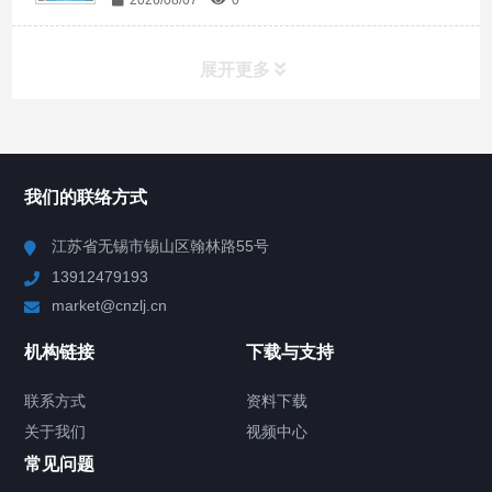
展开更多
所有分类
NAV
我们的联络方式
Chiller高精度冷热循环器
江苏省无锡市锡山区翰林路55号
13912479193
Chiller高精度制冷循环器
market@cnzlj.cn
制冷加热动态控温系统
机构链接
下载与支持
TCU温度控制单元
联系方式
资料下载
关于我们
视频中心
Chiller温度|流量|压力控制系统
常见问题