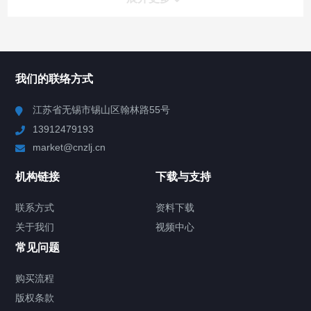
所有分类
NAV
我们的联络方式
Chiller高精度冷热循环器
江苏省无锡市锡山区翰林路55号
13912479193
Chiller高精度制冷循环器
market@cnzlj.cn
制冷加热动态控温系统
机构链接
下载与支持
TCU温度控制单元
联系方式
资料下载
关于我们
视频中心
Chiller温度|流量|压力控制系统
常见问题
Chiller气体控温系统
购买流程
版权条款
Chiller直冷控温机组