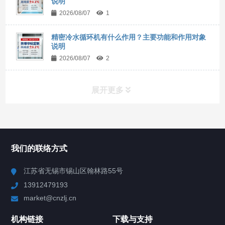
说明
2026/08/07
1
精密冷水循环机有什么作用？主要功能和作用对象
说明
2026/08/07
2
展开更多
所有分类
NAV
我们的联络方式
Chiller高精度冷热循环器
江苏省无锡市锡山区翰林路55号
13912479193
Chiller高精度制冷循环器
market@cnzlj.cn
制冷加热动态控温系统
机构链接
下载与支持