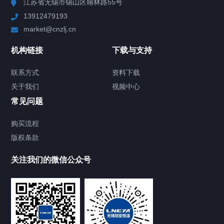
江苏省无锡市锡山区翰林路55号
13912479193
Chiller高精度制冷循环器
market@cnzlj.cn
制冷加热动态控温系统
机构链接
下载与支持
TCU温度控制单元
联系方式
资料下载
关于我们
视频中心
Chiller温度|流量|压力控制系统
常见问题
Chiller气体控温系统
购买流程
版权条款
Chiller直冷控温机组
关注我们的微信公众号
Heating Circulator加热循环器
Chamber试验箱
FREEZER低温箱