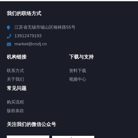
所有分类
NAV
我们的联络方式
Chiller高精度冷热循环器
江苏省无锡市锡山区翰林路55号
13912479193
Chiller高精度制冷循环器
market@cnzlj.cn
制冷加热动态控温系统
机构链接
下载与支持
TCU温度控制单元
联系方式
资料下载
关于我们
视频中心
Chiller温度|流量|压力控制系统
常见问题
Chiller气体控温系统
购买流程
版权条款
Chiller直冷控温机组
关注我们的微信公众号
Heating Circulator加热循环器