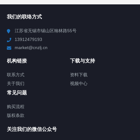
所有分类
NAV
我们的联络方式
Chiller高精度冷热循环器
江苏省无锡市锡山区翰林路55号
13912479193
Chiller高精度制冷循环器
market@cnzlj.cn
制冷加热动态控温系统
机构链接
下载与支持
TCU温度控制单元
联系方式
资料下载
关于我们
视频中心
Chiller温度|流量|压力控制系统
常见问题
Chiller气体控温系统
购买流程
版权条款
Chiller直冷控温机组
关注我们的微信公众号
Heating Circulator加热循环器