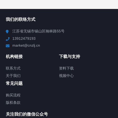
所有分类
NAV
我们的联络方式
Chiller高精度冷热循环器
江苏省无锡市锡山区翰林路55号
13912479193
Chiller高精度制冷循环器
market@cnzlj.cn
制冷加热动态控温系统
机构链接
下载与支持
TCU温度控制单元
联系方式
资料下载
关于我们
视频中心
Chiller温度|流量|压力控制系统
常见问题
Chiller气体控温系统
购买流程
版权条款
Chiller直冷控温机组
关注我们的微信公众号