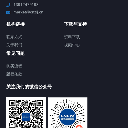
13912479193
Chiller高精度制冷循环器
market@cnzlj.cn
制冷加热动态控温系统
机构链接
下载与支持
TCU温度控制单元
联系方式
资料下载
关于我们
视频中心
Chiller温度|流量|压力控制系统
常见问题
Chiller气体控温系统
购买流程
版权条款
Chiller直冷控温机组
关注我们的微信公众号
Heating Circulator加热循环器
Chamber试验箱
FREEZER低温箱