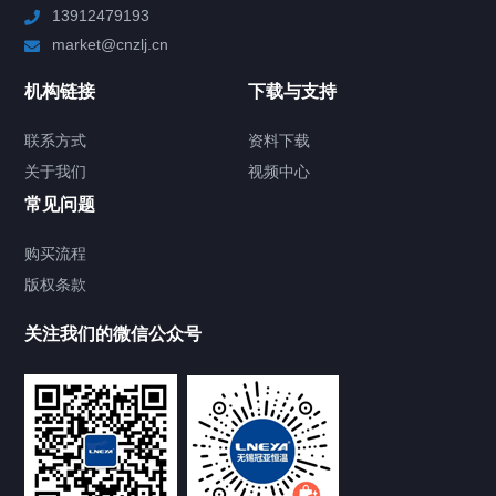
13912479193
Chiller高精度制冷循环器
market@cnzlj.cn
制冷加热动态控温系统
机构链接
下载与支持
TCU温度控制单元
联系方式
资料下载
关于我们
视频中心
Chiller温度|流量|压力控制系统
常见问题
Chiller气体控温系统
购买流程
版权条款
Chiller直冷控温机组
关注我们的微信公众号
Heating Circulator加热循环器
Chamber试验箱
FREEZER低温箱