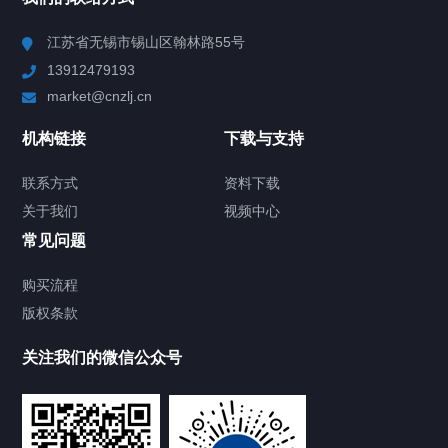
Chiller高精度冷热循环器
江苏省无锡市锡山区翰林路55号
13912479193
Chiller高精度制冷循环器
market@cnzlj.cn
制冷加热动态控温系统
机构链接
下载与支持
TCU温度控制单元
联系方式
资料下载
关于我们
视频中心
Chiller温度|流量|压力控制系统
常见问题
Chiller气体控温系统
购买流程
版权条款
Chiller直冷控温机组
关注我们的微信公众号
Heating Circulator加热循环器
Chamber试验箱