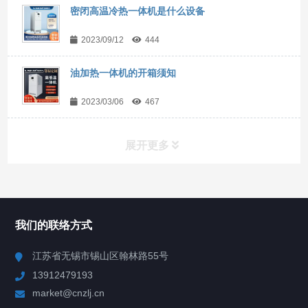
密闭高温冷热一体机是什么设备
2023/09/12
444
油加热一体机的开箱须知
2023/03/06
467
展开更多
所有分类
NAV
我们的联络方式
Chiller高精度冷热循环器
江苏省无锡市锡山区翰林路55号
13912479193
Chiller高精度制冷循环器
market@cnzlj.cn