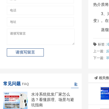
热介质将
3、
变）。在
蒸馏
标签:
上一篇:
下一篇:
相关
常见问题
FAQ
水冷系统批发厂家怎么
选？看懂原理、场景与避
坑指南