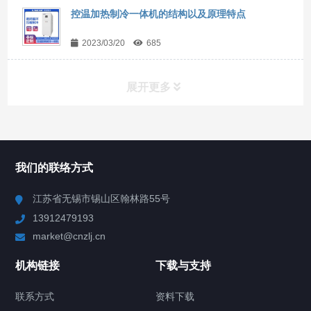
控温加热制冷一体机的结构以及原理特点
2023/03/20
685
展开更多
所有分类
NAV
我们的联络方式
Chiller高精度冷热循环器
江苏省无锡市锡山区翰林路55号
13912479193
Chiller高精度制冷循环器
market@cnzlj.cn
制冷加热动态控温系统
机构链接
下载与支持
TCU温度控制单元
联系方式
资料下载