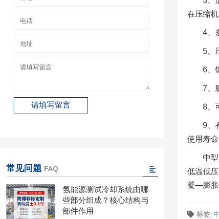
3、
在压缩机
4、
5、
6、
7、
8、
9、
使用寿命
中型
常见问题
FAQ
低温低压
凝—膨胀
氢能源测试冷却系统由哪
些部分组成？核心结构与
部件作用
标签: