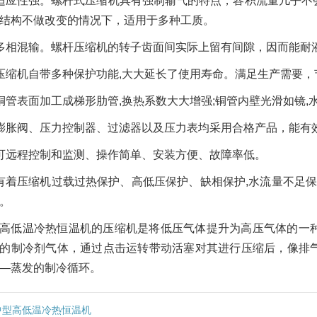
适应性强。螺杆式压缩机具有强制输气的特点，容积流量几乎不
结构不做改变的情况下，适用于多种工质。
多相混输。螺杆压缩机的转子齿面间实际上留有间隙，因而能耐
压缩机自带多种保护功能,大大延长了使用寿命。满足生产需要，
铜管表面加工成梯形肋管,换热系数大大增强;铜管内壁光滑如镜,
膨胀阀、压力控制器、过滤器以及压力表均采用合格产品，能有
可远程控制和监测、操作简单、安装方便、故障率低。
有着压缩机过载过热保护、高低压保护、缺相保护,水流量不足保
。
高低温冷热恒温机的压缩机是将低压气体提升为高压气体的一
的制冷剂气体，通过点击运转带动活塞对其进行压缩后，像排
—蒸发的制冷循环。
中型高低温冷热恒温机