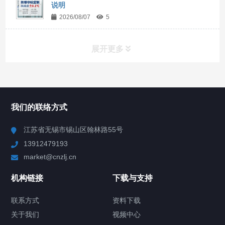
说明
2026/08/07
5
展开更多
所有分类
NAV
我们的联络方式
Chiller高精度冷热循环器
江苏省无锡市锡山区翰林路55号
13912479193
Chiller高精度制冷循环器
market@cnzlj.cn
制冷加热动态控温系统
机构链接
下载与支持
TCU温度控制单元
联系方式
资料下载
关于我们
视频中心
Chiller温度|流量|压力控制系统