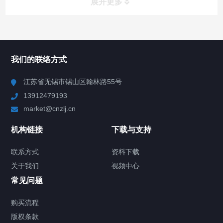
展开更多
所有分类
NAV
我们的联络方式
Chiller高精度冷热循环器
江苏省无锡市锡山区翰林路55号
13912479193
Chiller高精度制冷循环器
market@cnzlj.cn
制冷加热动态控温系统
机构链接
下载与支持
TCU温度控制单元
联系方式
资料下载
关于我们
视频中心
Chiller温度|流量|压力控制系统
常见问题
Chiller气体控温系统
购买流程
版权条款