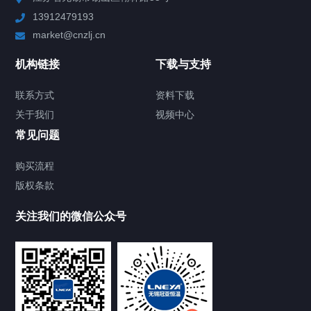
13912479193
Chiller高精度制冷循环器
market@cnzlj.cn
制冷加热动态控温系统
机构链接
下载与支持
TCU温度控制单元
联系方式
资料下载
关于我们
视频中心
Chiller温度|流量|压力控制系统
常见问题
Chiller气体控温系统
购买流程
版权条款
Chiller直冷控温机组
关注我们的微信公众号
Heating Circulator加热循环器
Chamber试验箱
FREEZER低温箱