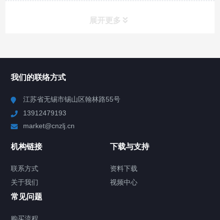
展开更多
所有分类
NAV
我们的联络方式
Chiller高精度冷热循环器
江苏省无锡市锡山区翰林路55号
13912479193
Chiller高精度制冷循环器
market@cnzlj.cn
制冷加热动态控温系统
机构链接
下载与支持
TCU温度控制单元
联系方式
资料下载
关于我们
视频中心
Chiller温度|流量|压力控制系统
常见问题
Chiller气体控温系统
购买流程