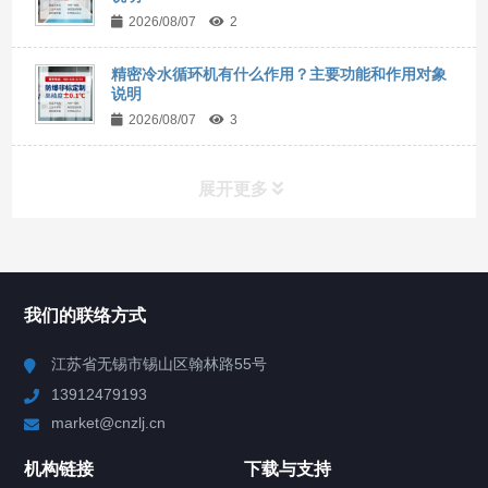
2026/08/07
2
精密冷水循环机有什么作用？主要功能和作用对象
说明
2026/08/07
3
展开更多
所有分类
NAV
我们的联络方式
Chiller高精度冷热循环器
江苏省无锡市锡山区翰林路55号
13912479193
Chiller高精度制冷循环器
market@cnzlj.cn
制冷加热动态控温系统
机构链接
下载与支持