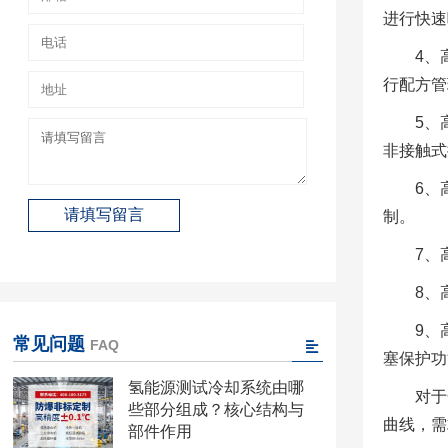
进行快速
4、
行配方管
5、
非接触式
6、
制。
7、
8、
9、
常见问题
FAQ
塞保护功
氢能源测试冷却系统由哪
对于
些部分组成？核心结构与
曲线，需
部件作用