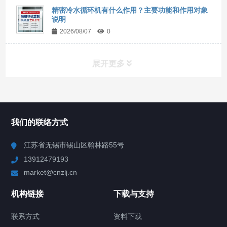
精密冷水循环机有什么作用？主要功能和作用对象
说明
2026/08/07
0
展开更多
所有分类
NAV
我们的联络方式
Chiller高精度冷热循环器
江苏省无锡市锡山区翰林路55号
13912479193
Chiller高精度制冷循环器
market@cnzlj.cn
制冷加热动态控温系统
机构链接
下载与支持
TCU温度控制单元
联系方式
资料下载