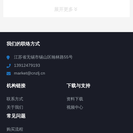
展开更多
所有分类
NAV
我们的联络方式
Chiller高精度冷热循环器
江苏省无锡市锡山区翰林路55号
13912479193
Chiller高精度制冷循环器
market@cnzlj.cn
制冷加热动态控温系统
机构链接
下载与支持
TCU温度控制单元
联系方式
资料下载
关于我们
视频中心
Chiller温度|流量|压力控制系统
常见问题
Chiller气体控温系统
购买流程