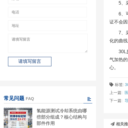
5、
6、
证不会因
7、
化的曲线
30
气加热的
心。
标签:
上一篇:
常见问题
FAQ
下一篇:
氢能源测试冷却系统由哪
些部分组成？核心结构与
部件作用
相关